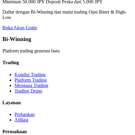
Minimum 50.000 JPY Deposit Peska dari 5.000 JPY
Daftar dengan Bi-Winning dan mulai trading Opsi Biner & High-
Low
Buka Akun Gratis
Bi-Winning
Platform trading generasi baru
Trading
Kondisi Trading
Platform Trading
Mengapa Trading
Trading Demo
Layanan
Perbankan
Afiliasi
Perusahaan