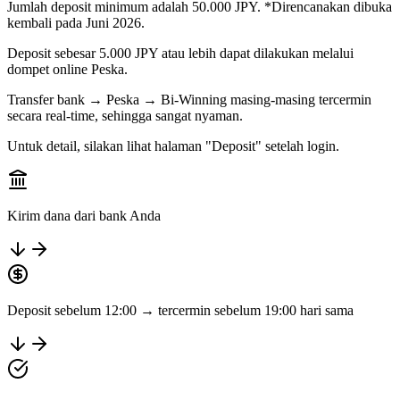
Jumlah deposit minimum adalah 50.000 JPY. *Direncanakan dibuka
kembali pada Juni 2026.
Deposit sebesar 5.000 JPY atau lebih dapat dilakukan melalui
dompet online Peska.
Transfer bank → Peska → Bi-Winning masing-masing tercermin
secara real-time, sehingga sangat nyaman.
Untuk detail, silakan lihat halaman "Deposit" setelah login.
Kirim dana dari bank Anda
Deposit sebelum 12:00 → tercermin sebelum 19:00 hari sama