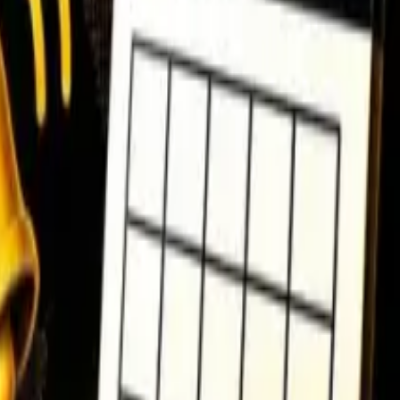
Pemula