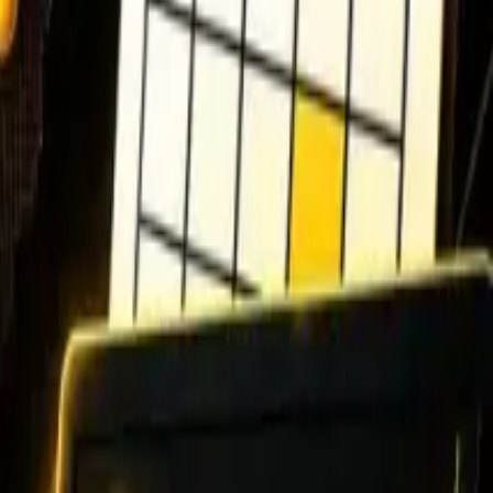
edur." Hambatan pertama dalam memulai investasi adalah membuka akun.