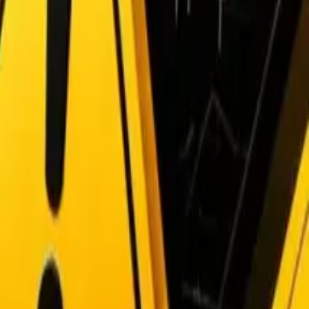
tform ini menyediakan lingkungan di mana pemula pun dapat mulai