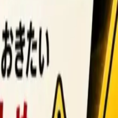
 dalam Opsi Biner. Dengan dukungan bahasa Jepang yang lengkap, pla
 dan waktu)
h/Low (dari 15 menit)
 uang, kripto, saham, indeks saham)