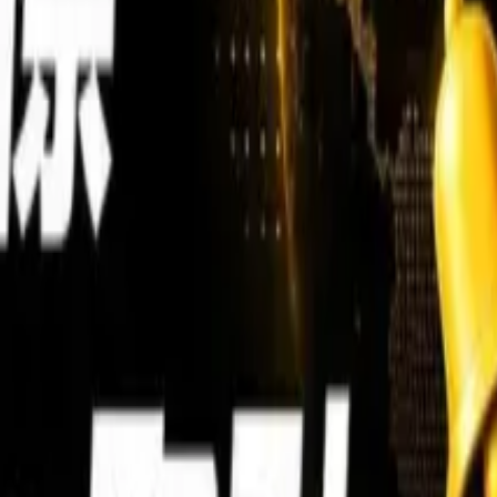
rading Opsi Biner untuk Pemula
 Cara Memulai Trading Opsi Biner untuk 