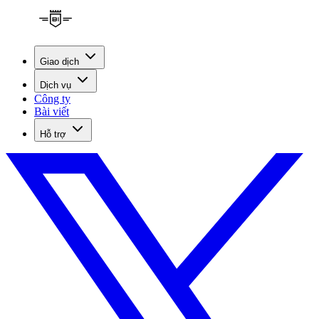
Giao dịch
Dịch vụ
Công ty
Bài viết
Hỗ trợ