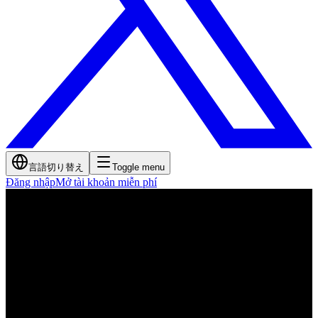
言語切り替え
Toggle menu
Đăng nhập
Mở tài khoản miễn phí