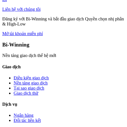
Liên hệ với chúng tôi
Đăng ký với Bi-Winning và bắt đầu giao dịch Quyền chọn nhị phân
& High-Low
Mở tài khoản miễn phí
Bi-Winning
Nền tảng giao dịch thế hệ mới
Giao dịch
Điều kiện giao dịch
Nền tảng giao dịch
Tại sao giao dịch
Giao dịch thử
Dịch vụ
Ngân hàng
Đối tác liên kết